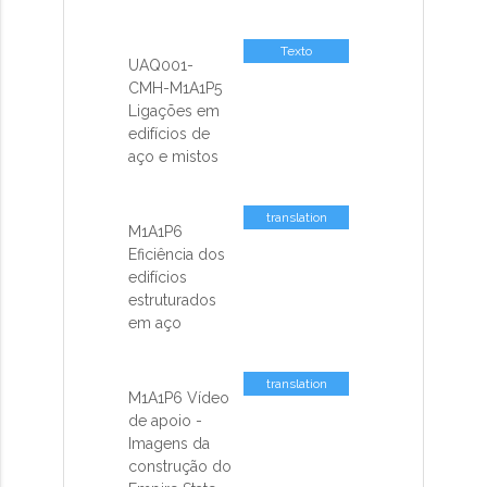
Texto
UAQ001-
CMH-M1A1P5
Ligações em
edifícios de
aço e mistos
translation
M1A1P6
missing: pt-
Eficiência dos
BR.activemodel.attributes.contents_sp
edifícios
estruturados
em aço
translation
M1A1P6 Vídeo
missing: pt-
de apoio -
BR.activemodel.attributes.contents_sp
Imagens da
construção do