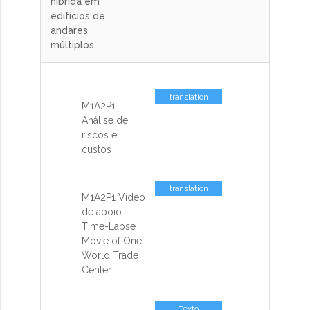
híbrida em
edifícios de
andares
múltiplos
translation
M1A2P1
missing: pt-
Análise de
BR.activemodel.attributes.contents_sp
riscos e
custos
translation
M1A2P1 Vídeo
missing: pt-
de apoio -
BR.activemodel.attributes.contents_sp
Time-Lapse
Movie of One
World Trade
Center
Texto