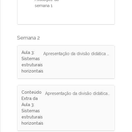
semana 1
Semana 2
Aula 3:
Apresentação da divisão didática dos sistemas resistentes horizontais mistos e híbridos. Lajes de concreto, Slimdeck, Slimfloor, lajes mistas com steel deck e vigas mistas.
Sistemas
estruturais
horizontais
Conteúdo
Apresentação da divisão didática dos sistemas resistentes horizontais mistos e híbridos. Lajes de concreto, Slimdeck, Slimfloor, lajes mistas com steel deck e vigas mistas.
Extra da
Aula 3:
Sistemas
estruturais
horizontais