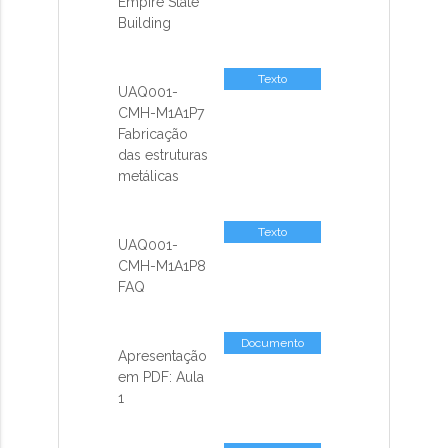
Empire State
Building
Texto
UAQ001-
CMH-M1A1P7
Fabricação
das estruturas
metálicas
Texto
UAQ001-
CMH-M1A1P8
FAQ
Documento
Apresentação
em PDF: Aula
1