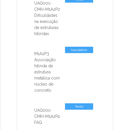
UAQ001-
CMH-M1A2P2
Dificuldades
na execução
de estruturas
híbridas
translation
M1A2P3
missing: pt-
Associação
BR.activemodel.attributes.contents_sp
híbrida da
estrutura
metálica com
núcleo de
concreto
Texto
UAQ001-
CMH-M1A2P4
FAQ