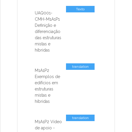
Texto
UAQ001-
CMH-M1A1P1
Definição e
diferenciação
das estruturas
mistas e
híbridas
translation
M1A1P2
missing: pt-
Exemplos de
BR.activemodel.attributes.contents_sp
edifícios em
estruturas
mistas e
híbridas
translation
M1A1P2 Vídeo
missing: pt-
de apoio -
BR.activemodel.attributes.contents_sp