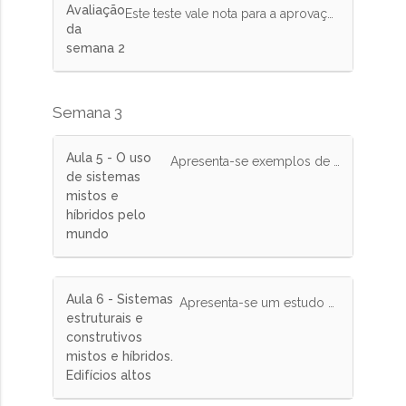
Avaliação
Este teste vale nota para a aprovação no curso. Responda corretamente pelo menos 75% das questões.
da
semana 2
Semana 3
Aula 5 - O uso
Apresenta-se exemplos de obras, sistemas e materiais inovadores utilizados ao redor do mundo.
de sistemas
mistos e
híbridos pelo
mundo
Aula 6 - Sistemas
Apresenta-se um estudo de caso com alternativas de sistemas construtivos e as características de edifícios altos.
estruturais e
construtivos
mistos e híbridos.
Edifícios altos