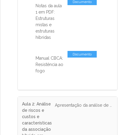
Documento
Notas da aula
1 em PDF:
Estruturas
mistas e
estruturas
híbridas
Documento
Manual CBCA:
Resistência ao
fogo
Aula 2: Análise
Apresentação da análise de riscos e custos comparativos com a estrutura de concreto, dificuldades e características da associação híbrida no sistema construtivo de edifícios de andares múltiplos.
de riscos e
custos e
características
da associação