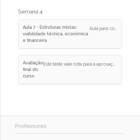
Semana 4
Aula 7 - Estruturas mistas:
Aula para conclusão do curso
viabilidade técnica, econômica
e financeira
Avaliação
Este teste vale nota para a aprovação no curso. Responda corretamente pelo menos 75% das questões. Você tem 3 tentativas para fazer o teste e será considerada a maior nota.
final do
curso
Professores