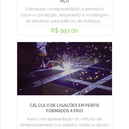
AÇO
Videoaulas comapresentação e exemplos
sobre a concepção, lançamento e modelagem
de estruturas para edifícios de múltiplos...
R$ 997,00
CÁLCULO DE LIGAÇÕES EM PERFIS
FORMADOS A FRIO
Aulas com apresentação do método de
dimensionamento nos estados limites e cálculo