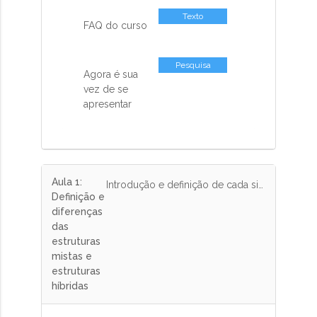
Texto
FAQ do curso
Pesquisa
Agora é sua
vez de se
apresentar
Aula 1:
Introdução e definição de cada sistema construtivo, exemplos e características desses sistemas construtivos, ligação entre aço e concreto, eficiência dos edifícios estruturados em aço e fabricação das estruturas metálicas
Definição e
diferenças
das
estruturas
mistas e
estruturas
híbridas