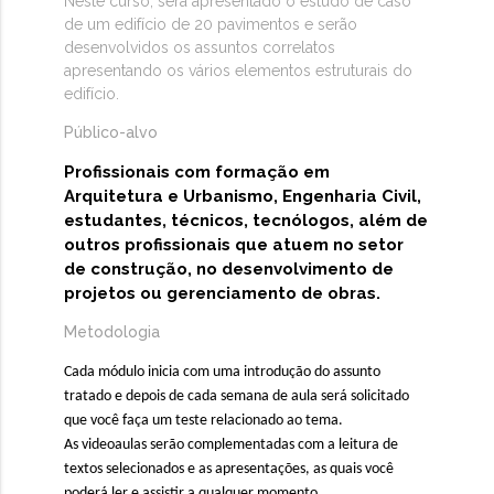
Neste curso, será apresentado o estudo de caso
de um edifício de 20 pavimentos e serão
desenvolvidos os assuntos correlatos
apresentando os vários elementos estruturais do
edifício.
Público-alvo
Profissionais com formação em
Arquitetura e Urbanismo, Engenharia Civil,
estudantes, técnicos, tecnólogos, além de
outros profissionais que atuem no setor
de construção, no desenvolvimento de
projetos ou gerenciamento de obras.
Metodologia
Cada módulo inicia com uma introdução do assunto
tratado e depois de cada semana de aula será solicitado
que você faça um teste relacionado ao tema.
As videoaulas serão complementadas com a leitura de
textos selecionados e as apresentações, as quais você
poderá ler e assistir a qualquer momento.