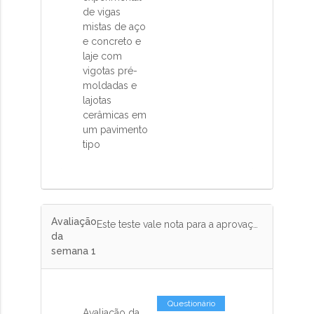
de vigas
mistas de aço
e concreto e
laje com
vigotas pré-
moldadas e
lajotas
cerâmicas em
um pavimento
tipo
Avaliação
Este teste vale nota para a aprovação no curso. Responda corretamente pelo menos 75% das questões.
da
semana 1
Questionário
Avaliação da