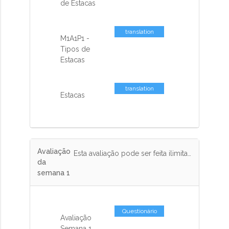
de Estacas
translation
M1A1P1 -
missing: pt-
Tipos de
BR.activemodel.attributes.contents_co
Estacas
translation
Estacas
missing: pt-
BR.activemodel.attributes.contents_co
Avaliação
Esta avaliação pode ser feita ilimitadas vezes e terá peso de 10% na nota final.
da
semana 1
Questionário
Avaliação
Semana 1