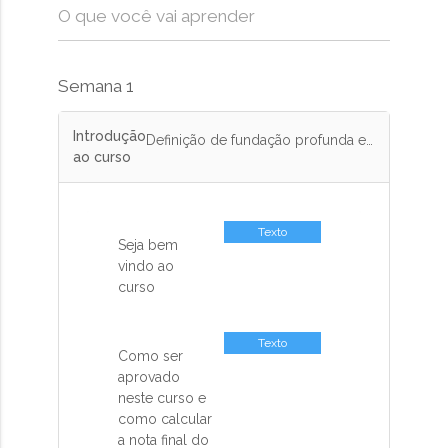
O que você vai aprender
Semana 1
Introdução
Definição de fundação profunda e tipos mais comuns de estacas atualmente no mercado brasileiro (método executivo).
ao curso
Texto
Seja bem
vindo ao
curso
Texto
Como ser
aprovado
neste curso e
como calcular
a nota final do