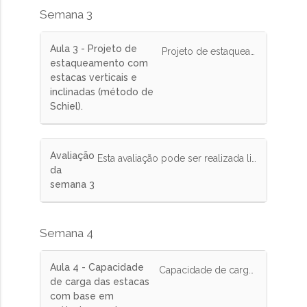
Semana 3
Aula 3 - Projeto de
Projeto de estaqueamento com estacas verticais e inclinadas (método de Schiel).
estaqueamento com
estacas verticais e
inclinadas (método de
Schiel).
Avaliação
Esta avaliação pode ser realizada limitadas vezes e tem peso de 10% na nota final.
da
semana 3
Semana 4
Aula 4 - Capacidade
Capacidade de carga das estacas com base em métodos semi-empíricos (Aoki&Velloso, Décourt, Alonso, Teixeira etc).
de carga das estacas
com base em