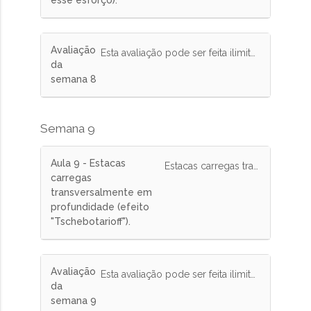
esse esforço).
Avaliação
Esta avaliação pode ser feita ilimitadas vezes e tem peso de 10% na nota final.
da
semana 8
Semana 9
Aula 9 - Estacas
Estacas carregas transversalmente em profundidade (efeito "Tschebotarioff").
carregas
transversalmente em
profundidade (efeito
"Tschebotarioff").
Avaliação
Esta avaliação pode ser feita ilimitadas vezes e tem peso de 10% na nota final.
da
semana 9