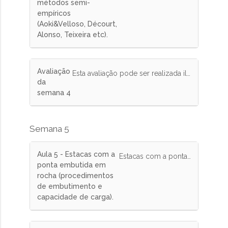
métodos semi-
empíricos
(Aoki&Velloso, Décourt,
Alonso, Teixeira etc).
Avaliação
Esta avaliação pode ser realizada ilimitadas vezes e terá peso de 10% na nota final.
da
semana 4
Semana 5
Aula 5 - Estacas com a
Estacas com a ponta embutida em rocha (procedimentos de embutimento e capacidade de carga).
ponta embutida em
rocha (procedimentos
de embutimento e
capacidade de carga).