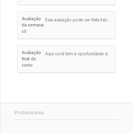
Avaliação
Esta avaliação pode ser feita três vezes e tem peso de 10% na nota final.
da semana
10
Avaliação
Aqui você tem a oportunidade de expor a sua opinião sobre o curso.
final do
curso
Professores