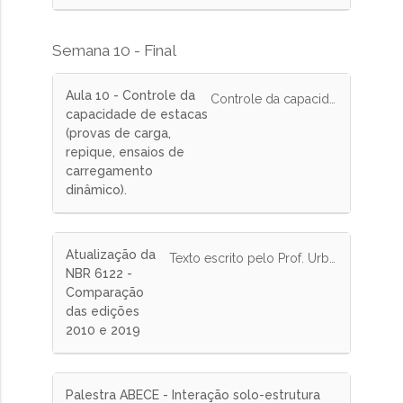
Semana 10 - Final
Aula 10 - Controle da
Controle da capacidade de estacas (provas de carga, repique, ensaios de carregamento dinâmico).
capacidade de estacas
(provas de carga,
repique, ensaios de
carregamento
dinâmico).
Atualização da
Texto escrito pelo Prof. Urbano comparando as alterações publicadas na revisão 2019 da norma de fundações.
NBR 6122 -
Comparação
das edições
2010 e 2019
Palestra ABECE - Interação solo-estrutura