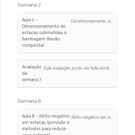
Semana 7
Aula 7 -
Dimensionamento de estacas submetidas a flambagem (flexão composta).
Dimensionamento de
estacas submetidas a
flambagem (flexão
composta).
Avaliação
Esta avaliação pode ser feita ilimitada vezes e tem peso de 10% na nota final.
da
semana 7
Semana 8
Aula 8 - Atrito negativo
Atrito negativo em estacas (previsão e métodos para reduzir esse esforço).
em estacas (previsão e
métodos para reduzir