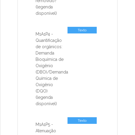
removido?
(legenda
disponível)
Texto
M1A1P4 -
Quantificação
de orgânicos:
Demanda
Bioquímica de
Oxigênio
(DBO)/Demanda
Química de
Oxigênio
(DQO)
(legenda
disponível)
Texto
M1A1P5 -
Atenuação