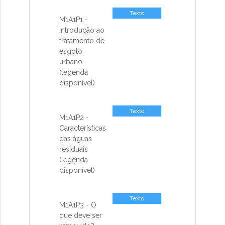
Texto
M1A1P1 -
Introdução ao
tratamento de
esgoto
urbano
(legenda
disponível)
Texto
M1A1P2 -
Características
das águas
residuais
(legenda
disponível)
Texto
M1A1P3 - O
que deve ser