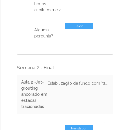
Ler os
capítulos 1 e 2
Texto
Alguma
pergunta?
Semana 2 - Final
Aula 2 -Jet-
Estabilização de fundo com "tampão" de jet-grouting ancorado em estacas tracionadas. Exemplo de cálculo com dimensionamento
grouting
ancorado em
estacas
tracionadas
translation