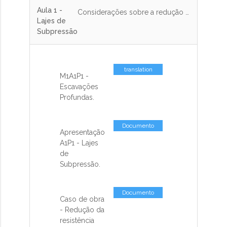
Aula 1 -
Considerações sobre a redução da resistência do solo em escavações profundas. Flutuação de lajes sem ancoragem (exemplo). Lajes de sub-pressão ancoradas em estacas tracionadas ou tirantes. Exemplo de cálculo, com dimensionamento
Lajes de
Subpressão
translation
M1A1P1 -
missing: pt-
Escavações
BR.activemodel.attributes.contents_co
Profundas.
Documento
Apresentação
A1P1 - Lajes
de
Subpressão.
Documento
Caso de obra
- Redução da
resistência