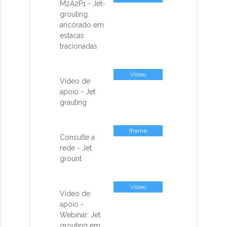
M2A2P1 - Jet-
missing: pt-
grouting
BR.activemodel.attributes.contents_co
ancorado em
estacas
tracionadas
Vídeo
Vídeo de
apoio - Jet
grauting
Iframe
Consulte a
rede - Jet
grount
Vídeo
Vídeo de
apoio -
Webinar: Jet
grouting em