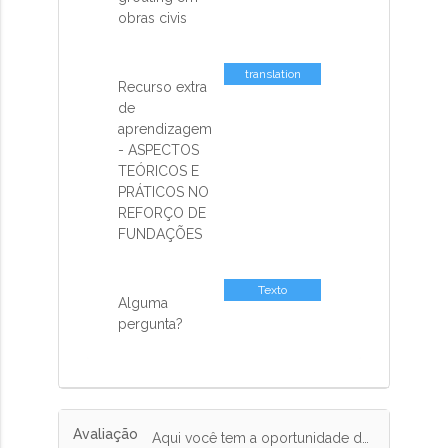
obras civis
translation
Recurso extra
missing: pt-
de
BR.activemodel.attributes.contents_sp
aprendizagem
- ASPECTOS
TEÓRICOS E
PRÁTICOS NO
REFORÇO DE
FUNDAÇÕES
Texto
Alguma
pergunta?
Avaliação
Aqui você tem a oportunidade de expor a sua opinião sobre o curso.