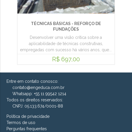
TÉCNICAS BÁSICAS - REFORÇO DE
FUNDAÇÕES
Desenvolver uma visão crítica sobre a
aplicabilidade de técnicas construtivas,
empregadas com sucesso há vários anos, que...
R$ 697,00
Entre em contato conosco:
contato@engeduca.com.br
Whatsapp: +55 11 99542 1214
Todos os direitos reservados:
CNPJ: 05.133.674/0001-88
Política de privacidade
Termos de uso
Perguntas frequentes