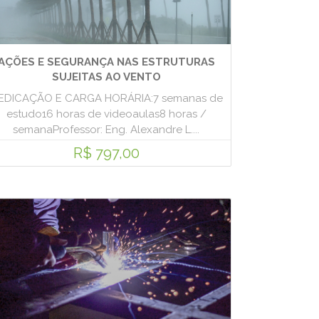
AÇÕES E SEGURANÇA NAS ESTRUTURAS
SUJEITAS AO VENTO
EDICAÇÃO E CARGA HORÁRIA:7 semanas de
estudo16 horas de videoaulas8 horas /
semanaProfessor: Eng. Alexandre L....
R$ 797,00