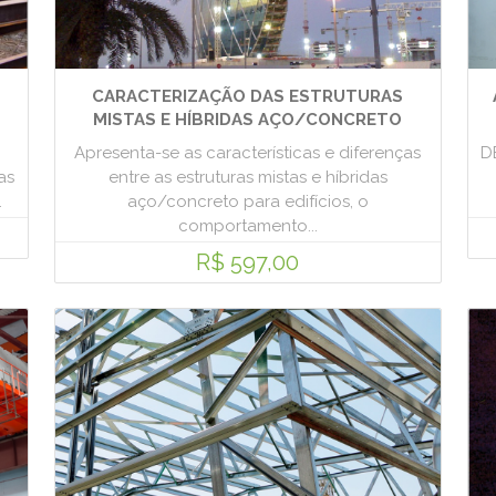
CARACTERIZAÇÃO DAS ESTRUTURAS
MISTAS E HÍBRIDAS AÇO/CONCRETO
Apresenta-se as características e diferenças
D
as
entre as estruturas mistas e híbridas
.
aço/concreto para edifícios, o
comportamento...
R$ 597,00