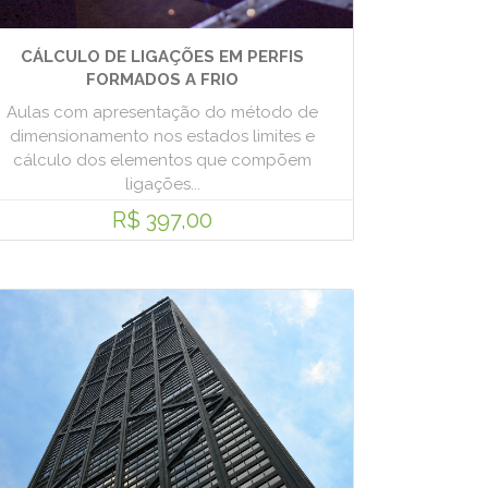
CÁLCULO DE LIGAÇÕES EM PERFIS
FORMADOS A FRIO
Aulas com apresentação do método de
dimensionamento nos estados limites e
cálculo dos elementos que compõem
ligações...
R$ 397,00