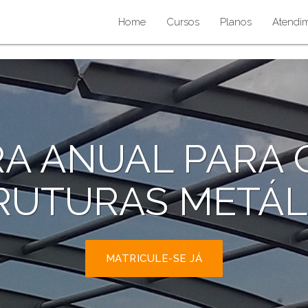
Home
Cursos
Planos
Atendi
RA ANUAL PARA 
RUTURAS METÁL
MATRICULE-SE JÁ