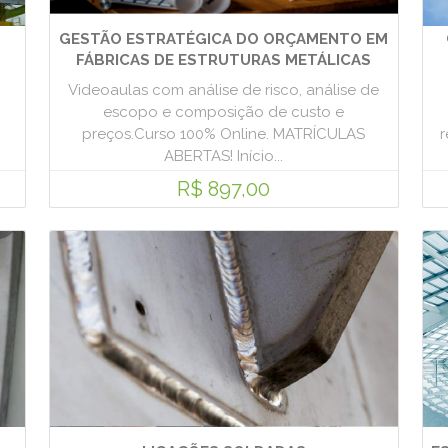
GESTÃO ESTRATÉGICA DO ORÇAMENTO EM
FÁBRICAS DE ESTRUTURAS METÁLICAS
Videoaulas com análise de risco, análise de
escopo e composição de custo e
preços.Curso 100% Online. MATRÍCULAS
r
ABERTAS! Início...
R$ 897,00